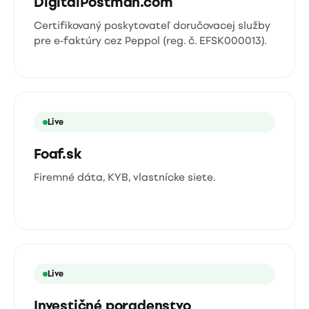
DigitalPostman.com
Certifikovaný poskytovateľ doručovacej služby
pre e-faktúry cez Peppol (reg. č. EFSK000013).
Live
Foaf.sk
Firemné dáta, KYB, vlastnícke siete.
Live
Investičné poradenstvo