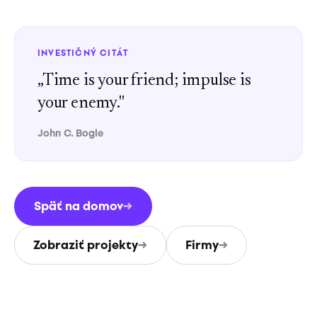
INVESTIČNÝ CITÁT
„
Time is your friend; impulse is
your enemy.
"
John C. Bogle
Späť na domov
→
Zobraziť projekty
→
Firmy
→