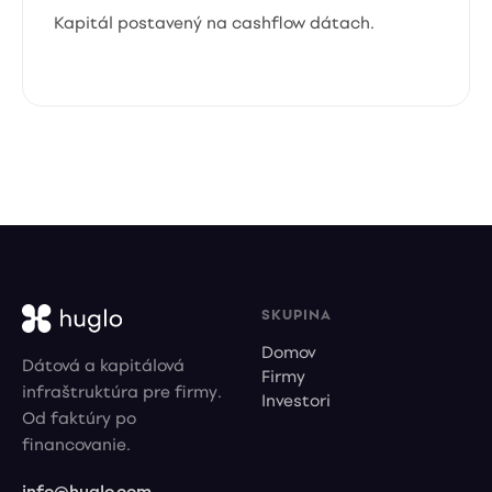
Kapitál postavený na cashflow dátach.
SKUPINA
Domov
Dátová a kapitálová
Firmy
infraštruktúra pre firmy.
Investori
Od faktúry po
financovanie.