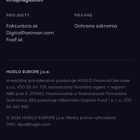
info@huglo.com
PROJEKTY
PRÁVNE
Fakturácia.sk
Ochrana súkromia
DigitalPostman.com
Foaf.sk
HUGLO EUROPE j.s.a.
Investičné poradenstvo poskytuje HUGLO Financial Services
s.r.o., IČO 55 611 729, samostatný finančný agent v registri
NBS pod č. 279652. Financovanie a financovacie formuláre
(súkromný dlh) poskytuje Hilberman Capital Fund I s. r. o., IČO
56 342 900.
© 2026 HUGLO EUROPE j.s.a. Všetky práva vyhradené.
DPO: dpo@huglo.com